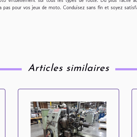
a pas pour vos jeux de moto. Conduisez sans fin et soyez satisf
Articles similaires