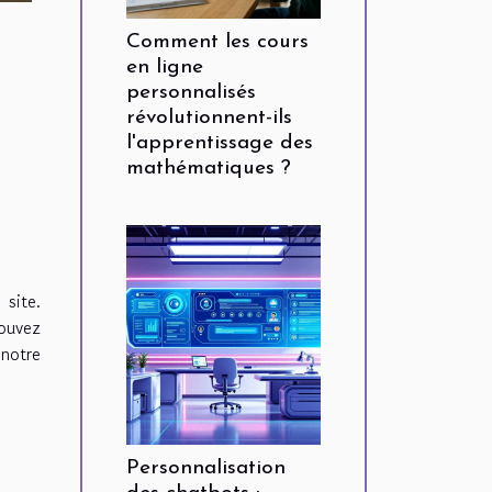
Comment les cours
en ligne
personnalisés
révolutionnent-ils
l'apprentissage des
mathématiques ?
 site.
pouvez
 notre
Personnalisation