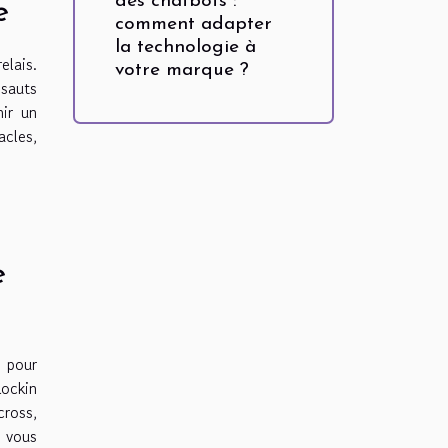
des chatbots :
e
comment adapter
la technologie à
elais.
votre marque ?
 sauts
nir un
acles,
e
e pour
Rockin
ross,
, vous