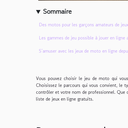
Sommaire
Des motos pour les garçons amateurs de jeux
Les gammes de jeu possible à jouer en ligne
S’amuser avec les jeux de moto en ligne depui
Vous pouvez choisir le jeu de moto qui vous p
Choisissez le parcours qui vous convient, le
contrôler et votre nom de professionnel. Que 
liste de jeux en ligne gratuits.