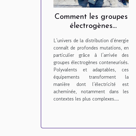
Comment les groupes
électrogènes
conteneurisés
L’univers de la distribution d’énergie
optimisent-ils la
connaît de profondes mutations, en
distribution d'énergie
particulier grâce à l’arrivée des
groupes électrogènes conteneurisés.
?
Polyvalents et adaptables, ces
équipements transforment la
manière dont l’électricité est
acheminée, notamment dans les
contextes les plus complexes....