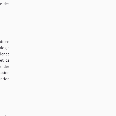
ge des
ations
ologie
ience
met de
ce des
ession
ntion