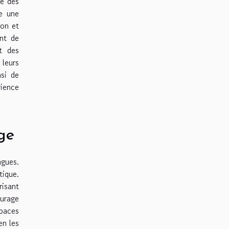
ge des
se une
ion et
ent de
nt des
leurs
nsi de
ience
ge
ngues.
tique.
risant
ourage
paces
en les