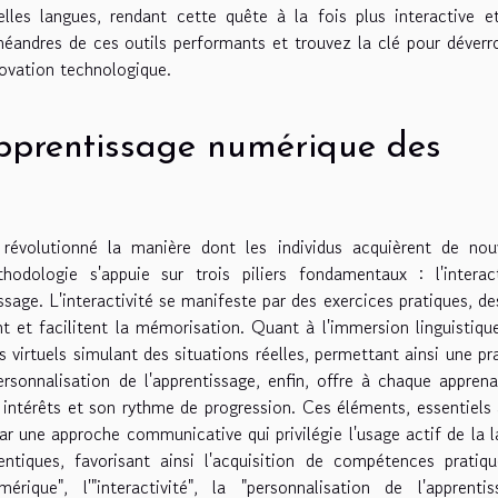
lles langues, rendant cette quête à la fois plus interactive e
méandres de ces outils performants et trouvez la clé pour déverro
novation technologique.
pprentissage numérique des
révolutionné la manière dont les individus acquièrent de nouv
hodologie s'appuie sur trois piliers fondamentaux : l'interact
ssage. L'interactivité se manifeste par des exercices pratiques, de
t et facilitent la mémorisation. Quant à l'immersion linguistique
virtuels simulant des situations réelles, permettant ainsi une pr
ersonnalisation de l'apprentissage, enfin, offre à chaque appren
 intérêts et son rythme de progression. Ces éléments, essentiels
par une approche communicative qui privilégie l'usage actif de la 
iques, favorisant ainsi l'acquisition de compétences pratiqu
rique", l'"interactivité", la "personnalisation de l'apprentis