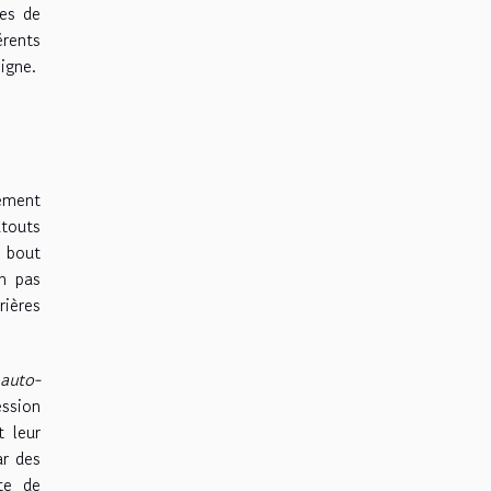
tes de
érents
igne.
nement
touts
e bout
un pas
rières
e
auto-
ession
t leur
ar des
te de