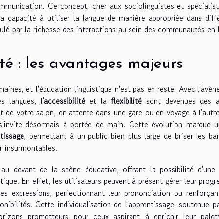
mmunication. Ce concept, cher aux sociolinguistes et spécialis
 la capacité à utiliser la langue de manière appropriée dans diff
ulé par la richesse des interactions au sein des communautés en l
lité : les avantages majeurs
ines, et l'éducation linguistique n'est pas en reste. Avec l'avè
s langues, l'
accessibilité
et la
flexibilité
sont devenues des a
t de votre salon, en attente dans une gare ou en voyage à l'autr
 s'invite désormais à portée de main. Cette évolution marque 
tissage
, permettant à un public bien plus large de briser les bar
er insurmontables.
 au devant de la scène éducative, offrant la possibilité d'un
tique. En effet, les utilisateurs peuvent à présent gérer leur progr
les expressions, perfectionnant leur prononciation ou renforçan
nibilités. Cette individualisation de l'apprentissage, soutenue p
orizons prometteurs pour ceux aspirant à enrichir leur palet