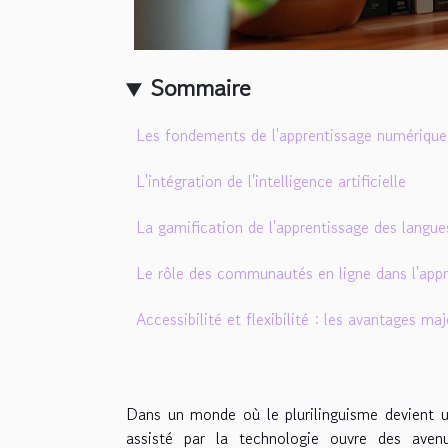
Sommaire
Les fondements de l'apprentissage numérique
L'intégration de l'intelligence artificielle
La gamification de l'apprentissage des langue
Le rôle des communautés en ligne dans l'app
Accessibilité et flexibilité : les avantages maj
Dans un monde où le plurilinguisme devient u
assisté par la technologie ouvre des ave