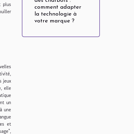
des chatbots :
t plus
comment adapter
uiller
la technologie à
votre marque ?
elles
ivité,
s jeux
, elle
atique
ant un
 à une
langue
es et
sage",