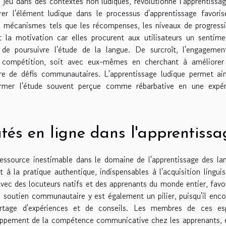
 jeu dans des contextes non ludiques, révolutionne l'apprentissa
rer l'élément ludique dans le processus d'apprentissage favori
s mécanismes tels que les récompenses, les niveaux de progress
t la motivation car elles procurent aux utilisateurs un sentim
r de poursuivre l'étude de la langue. De surcroît, l'engageme
e compétition, soit avec eux-mêmes en cherchant à améliorer 
re de défis communautaires. L'apprentissage ludique permet ai
ormer l'étude souvent perçue comme rébarbative en une expér
és en ligne dans l'apprentissa
ssource inestimable dans le domaine de l'apprentissage des la
à la pratique authentique, indispensables à l'acquisition linguis
ec des locuteurs natifs et des apprenants du monde entier, favo
 Le soutien communautaire y est également un pilier, puisqu'il enc
artage d'expériences et de conseils. Les membres de ces es
loppement de la compétence communicative chez les apprenants, 